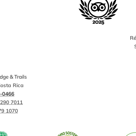
Ré
ge & Trails
Costa Rica
8-0466
2290 7011
79 1070