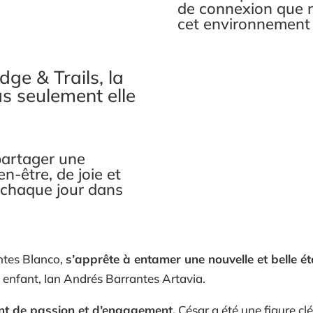
de connexion que 
cet environnement p
ge & Trails, la
s seulement elle
partager une
ien-être, de joie et
 chaque jour dans
ntes Blanco,
s’apprête à entamer une nouvelle et belle é
e enfant, Ian Andrés Barrantes Artavia.
nt de passion et d’engagement,
César a été une figure cl